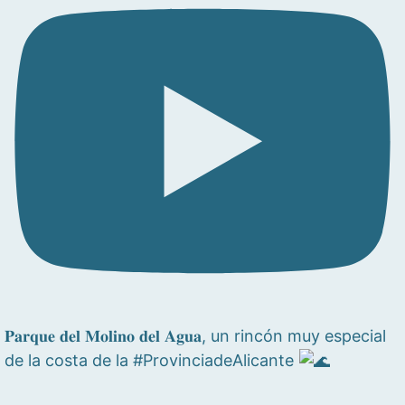
𝐏𝐚𝐫𝐪𝐮𝐞 𝐝𝐞𝐥 𝐌𝐨𝐥𝐢𝐧𝐨 𝐝𝐞𝐥 𝐀𝐠𝐮𝐚, un rincón muy especial
de la costa de la #ProvinciadeAlicante