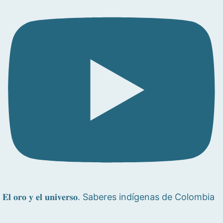
𝐄𝐥 𝐨𝐫𝐨 𝐲 𝐞𝐥 𝐮𝐧𝐢𝐯𝐞𝐫𝐬𝐨. Saberes indígenas de Colombia