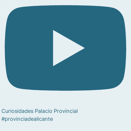
Curiosidades Palacio Provincial
#provinciadealicante