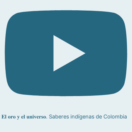
𝐄𝐥 𝐨𝐫𝐨 𝐲 𝐞𝐥 𝐮𝐧𝐢𝐯𝐞𝐫𝐬𝐨. Saberes indígenas de Colombia