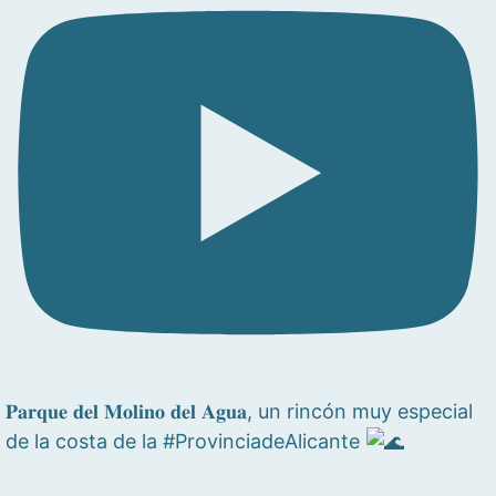
𝐏𝐚𝐫𝐪𝐮𝐞 𝐝𝐞𝐥 𝐌𝐨𝐥𝐢𝐧𝐨 𝐝𝐞𝐥 𝐀𝐠𝐮𝐚, un rincón muy especial
de la costa de la #ProvinciadeAlicante