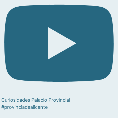
Curiosidades Palacio Provincial
#provinciadealicante