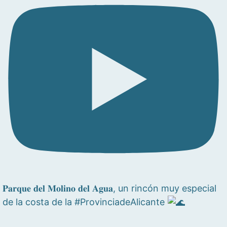
𝐏𝐚𝐫𝐪𝐮𝐞 𝐝𝐞𝐥 𝐌𝐨𝐥𝐢𝐧𝐨 𝐝𝐞𝐥 𝐀𝐠𝐮𝐚, un rincón muy especial
de la costa de la #ProvinciadeAlicante