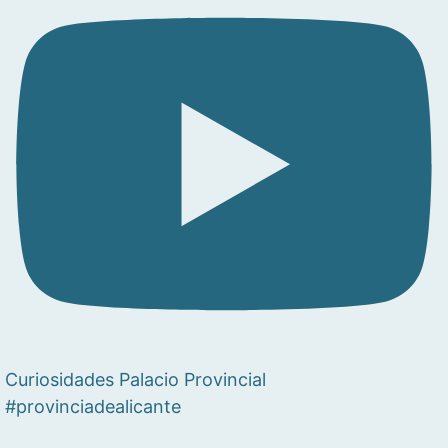
Curiosidades Palacio Provincial
#provinciadealicante