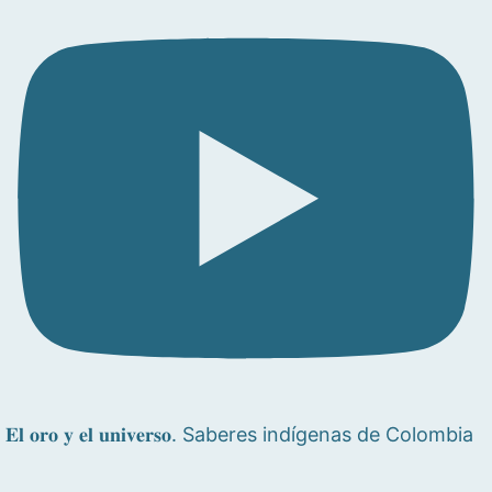
𝐄𝐥 𝐨𝐫𝐨 𝐲 𝐞𝐥 𝐮𝐧𝐢𝐯𝐞𝐫𝐬𝐨. Saberes indígenas de Colombia