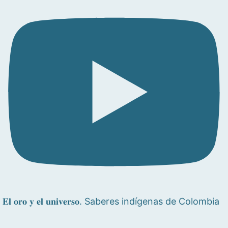
𝐄𝐥 𝐨𝐫𝐨 𝐲 𝐞𝐥 𝐮𝐧𝐢𝐯𝐞𝐫𝐬𝐨. Saberes indígenas de Colombia