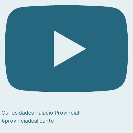
Curiosidades Palacio Provincial
#provinciadealicante