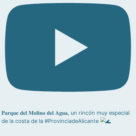
𝐏𝐚𝐫𝐪𝐮𝐞 𝐝𝐞𝐥 𝐌𝐨𝐥𝐢𝐧𝐨 𝐝𝐞𝐥 𝐀𝐠𝐮𝐚, un rincón muy especial
de la costa de la #ProvinciadeAlicante