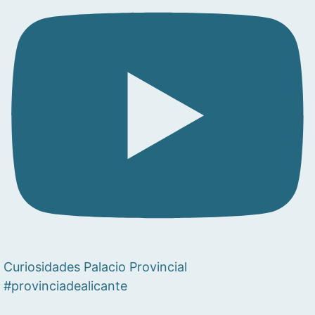
Curiosidades Palacio Provincial
#provinciadealicante