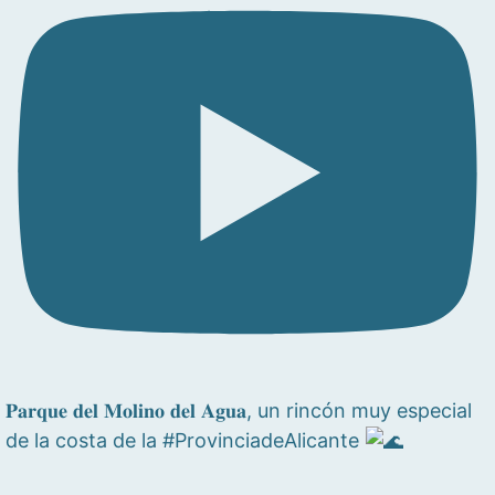
𝐏𝐚𝐫𝐪𝐮𝐞 𝐝𝐞𝐥 𝐌𝐨𝐥𝐢𝐧𝐨 𝐝𝐞𝐥 𝐀𝐠𝐮𝐚, un rincón muy especial
de la costa de la #ProvinciadeAlicante