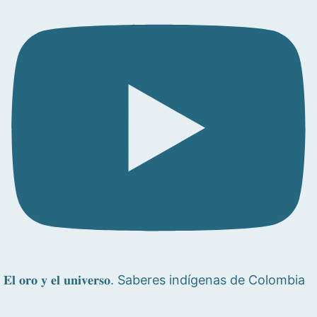
𝐄𝐥 𝐨𝐫𝐨 𝐲 𝐞𝐥 𝐮𝐧𝐢𝐯𝐞𝐫𝐬𝐨. Saberes indígenas de Colombia