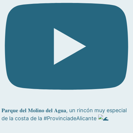
𝐏𝐚𝐫𝐪𝐮𝐞 𝐝𝐞𝐥 𝐌𝐨𝐥𝐢𝐧𝐨 𝐝𝐞𝐥 𝐀𝐠𝐮𝐚, un rincón muy especial
de la costa de la #ProvinciadeAlicante