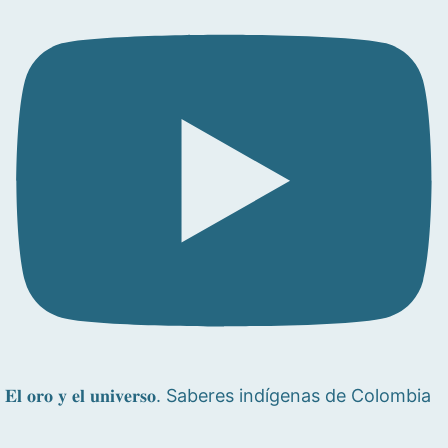
𝐄𝐥 𝐨𝐫𝐨 𝐲 𝐞𝐥 𝐮𝐧𝐢𝐯𝐞𝐫𝐬𝐨. Saberes indígenas de Colombia