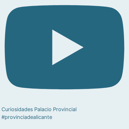
Curiosidades Palacio Provincial
#provinciadealicante