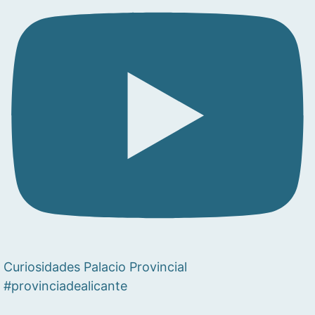
Curiosidades Palacio Provincial
#provinciadealicante