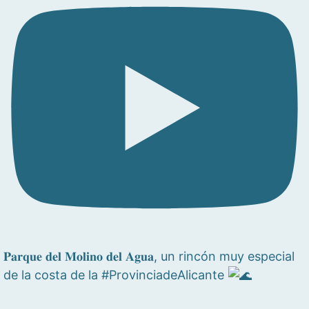
𝐏𝐚𝐫𝐪𝐮𝐞 𝐝𝐞𝐥 𝐌𝐨𝐥𝐢𝐧𝐨 𝐝𝐞𝐥 𝐀𝐠𝐮𝐚, un rincón muy especial
de la costa de la #ProvinciadeAlicante