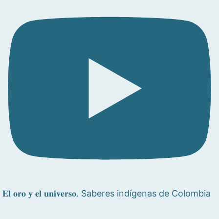
𝐄𝐥 𝐨𝐫𝐨 𝐲 𝐞𝐥 𝐮𝐧𝐢𝐯𝐞𝐫𝐬𝐨. Saberes indígenas de Colombia