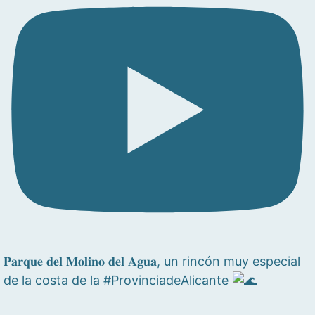
𝐏𝐚𝐫𝐪𝐮𝐞 𝐝𝐞𝐥 𝐌𝐨𝐥𝐢𝐧𝐨 𝐝𝐞𝐥 𝐀𝐠𝐮𝐚, un rincón muy especial
de la costa de la #ProvinciadeAlicante