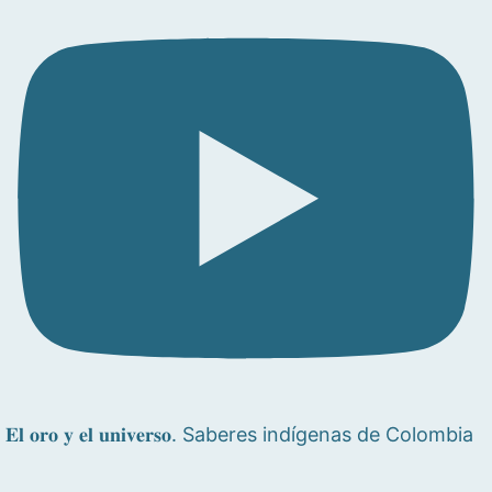
𝐄𝐥 𝐨𝐫𝐨 𝐲 𝐞𝐥 𝐮𝐧𝐢𝐯𝐞𝐫𝐬𝐨. Saberes indígenas de Colombia