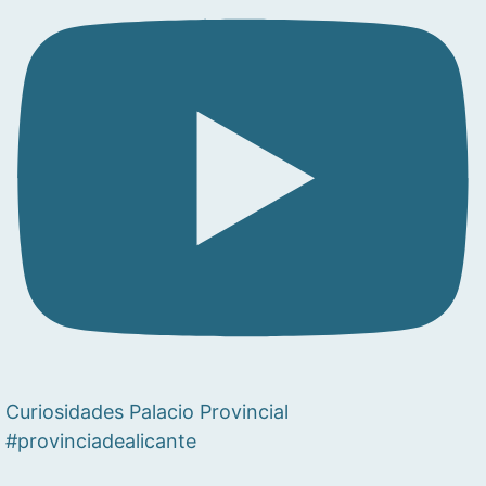
Curiosidades Palacio Provincial
#provinciadealicante