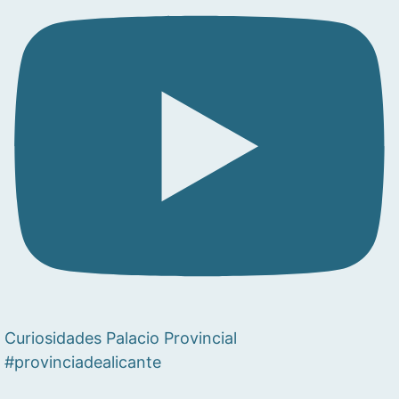
Curiosidades Palacio Provincial
#provinciadealicante