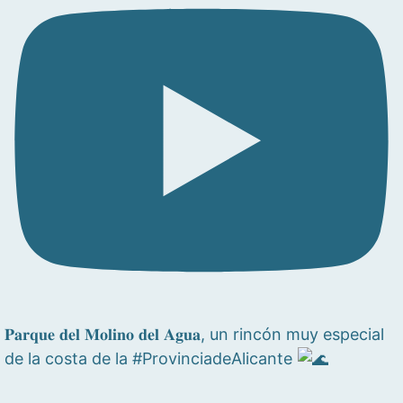
𝐏𝐚𝐫𝐪𝐮𝐞 𝐝𝐞𝐥 𝐌𝐨𝐥𝐢𝐧𝐨 𝐝𝐞𝐥 𝐀𝐠𝐮𝐚, un rincón muy especial
de la costa de la #ProvinciadeAlicante