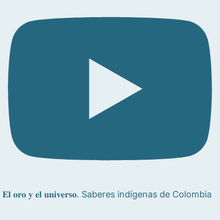
𝐄𝐥 𝐨𝐫𝐨 𝐲 𝐞𝐥 𝐮𝐧𝐢𝐯𝐞𝐫𝐬𝐨. Saberes indígenas de Colombia