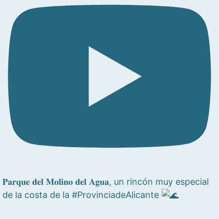
𝐏𝐚𝐫𝐪𝐮𝐞 𝐝𝐞𝐥 𝐌𝐨𝐥𝐢𝐧𝐨 𝐝𝐞𝐥 𝐀𝐠𝐮𝐚, un rincón muy especial
de la costa de la #ProvinciadeAlicante