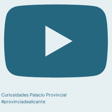
Curiosidades Palacio Provincial
#provinciadealicante