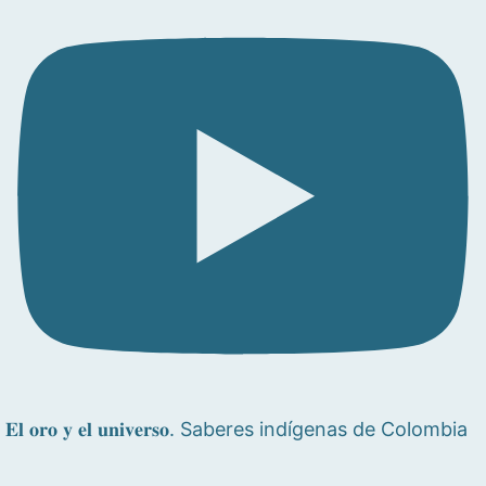
𝐄𝐥 𝐨𝐫𝐨 𝐲 𝐞𝐥 𝐮𝐧𝐢𝐯𝐞𝐫𝐬𝐨. Saberes indígenas de Colombia