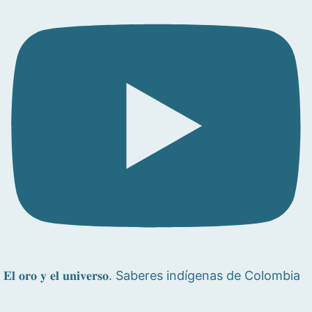
𝐄𝐥 𝐨𝐫𝐨 𝐲 𝐞𝐥 𝐮𝐧𝐢𝐯𝐞𝐫𝐬𝐨. Saberes indígenas de Colombia