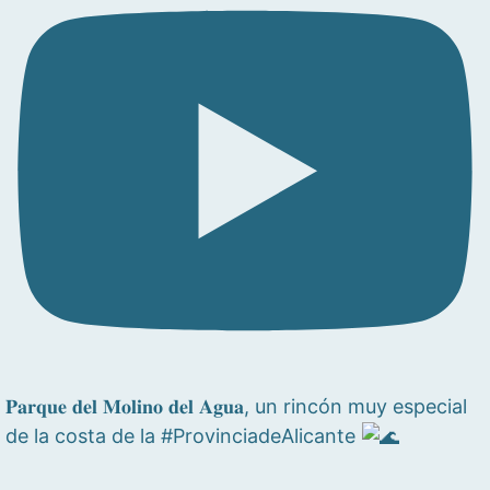
𝐏𝐚𝐫𝐪𝐮𝐞 𝐝𝐞𝐥 𝐌𝐨𝐥𝐢𝐧𝐨 𝐝𝐞𝐥 𝐀𝐠𝐮𝐚, un rincón muy especial
de la costa de la #ProvinciadeAlicante