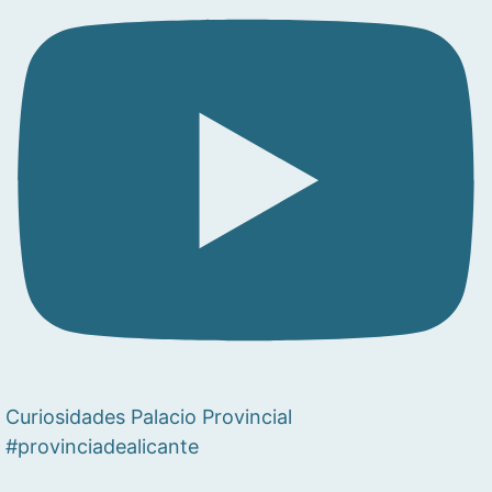
Curiosidades Palacio Provincial
#provinciadealicante