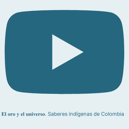
𝐄𝐥 𝐨𝐫𝐨 𝐲 𝐞𝐥 𝐮𝐧𝐢𝐯𝐞𝐫𝐬𝐨. Saberes indígenas de Colombia