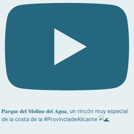
𝐏𝐚𝐫𝐪𝐮𝐞 𝐝𝐞𝐥 𝐌𝐨𝐥𝐢𝐧𝐨 𝐝𝐞𝐥 𝐀𝐠𝐮𝐚, un rincón muy especial
de la costa de la #ProvinciadeAlicante