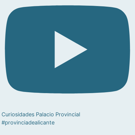
Curiosidades Palacio Provincial
#provinciadealicante