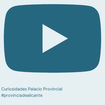
Curiosidades Palacio Provincial
#provinciadealicante