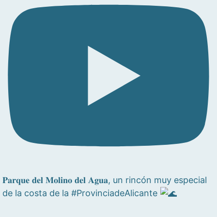
𝐏𝐚𝐫𝐪𝐮𝐞 𝐝𝐞𝐥 𝐌𝐨𝐥𝐢𝐧𝐨 𝐝𝐞𝐥 𝐀𝐠𝐮𝐚, un rincón muy especial
de la costa de la #ProvinciadeAlicante