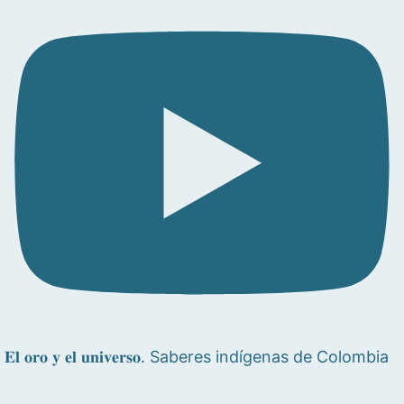
𝐄𝐥 𝐨𝐫𝐨 𝐲 𝐞𝐥 𝐮𝐧𝐢𝐯𝐞𝐫𝐬𝐨. Saberes indígenas de Colombia