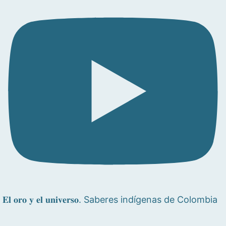
𝐄𝐥 𝐨𝐫𝐨 𝐲 𝐞𝐥 𝐮𝐧𝐢𝐯𝐞𝐫𝐬𝐨. Saberes indígenas de Colombia