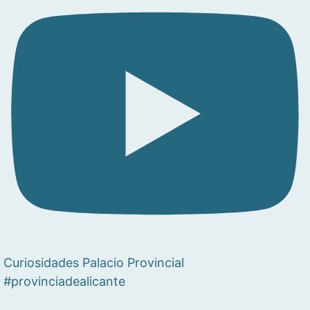
Curiosidades Palacio Provincial
#provinciadealicante