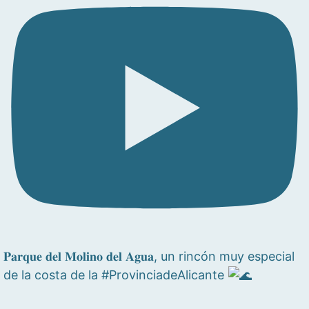
𝐏𝐚𝐫𝐪𝐮𝐞 𝐝𝐞𝐥 𝐌𝐨𝐥𝐢𝐧𝐨 𝐝𝐞𝐥 𝐀𝐠𝐮𝐚, un rincón muy especial
de la costa de la #ProvinciadeAlicante