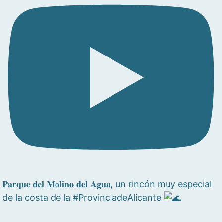
𝐏𝐚𝐫𝐪𝐮𝐞 𝐝𝐞𝐥 𝐌𝐨𝐥𝐢𝐧𝐨 𝐝𝐞𝐥 𝐀𝐠𝐮𝐚, un rincón muy especial
de la costa de la #ProvinciadeAlicante