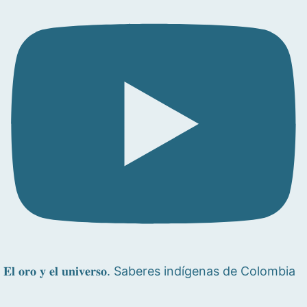
𝐄𝐥 𝐨𝐫𝐨 𝐲 𝐞𝐥 𝐮𝐧𝐢𝐯𝐞𝐫𝐬𝐨. Saberes indígenas de Colombia