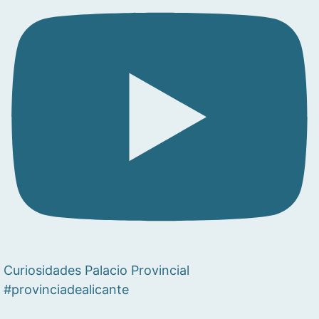
Curiosidades Palacio Provincial
#provinciadealicante