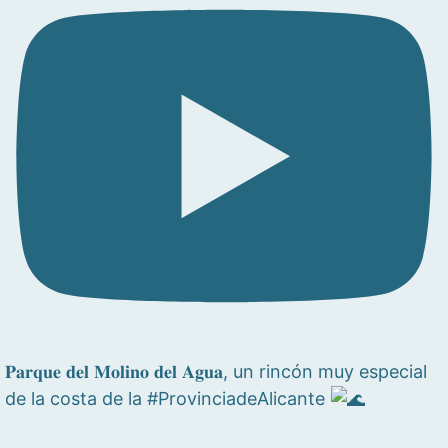
𝐏𝐚𝐫𝐪𝐮𝐞 𝐝𝐞𝐥 𝐌𝐨𝐥𝐢𝐧𝐨 𝐝𝐞𝐥 𝐀𝐠𝐮𝐚, un rincón muy especial
de la costa de la #ProvinciadeAlicante