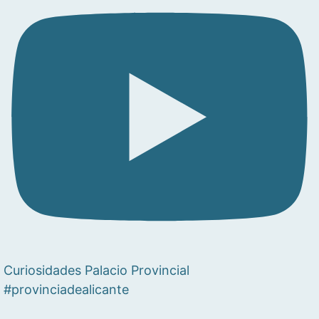
Curiosidades Palacio Provincial
#provinciadealicante