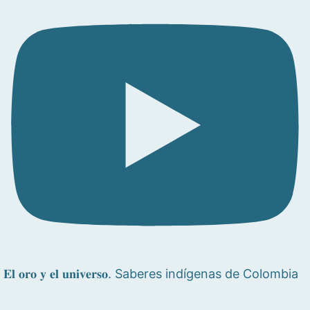
𝐄𝐥 𝐨𝐫𝐨 𝐲 𝐞𝐥 𝐮𝐧𝐢𝐯𝐞𝐫𝐬𝐨. Saberes indígenas de Colombia