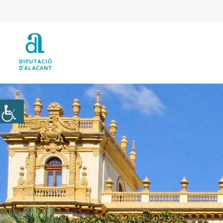
Vés
al
contingut