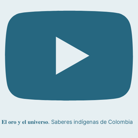
𝐄𝐥 𝐨𝐫𝐨 𝐲 𝐞𝐥 𝐮𝐧𝐢𝐯𝐞𝐫𝐬𝐨. Saberes indígenas de Colombia