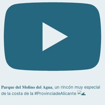
𝐏𝐚𝐫𝐪𝐮𝐞 𝐝𝐞𝐥 𝐌𝐨𝐥𝐢𝐧𝐨 𝐝𝐞𝐥 𝐀𝐠𝐮𝐚, un rincón muy especial
de la costa de la #ProvinciadeAlicante