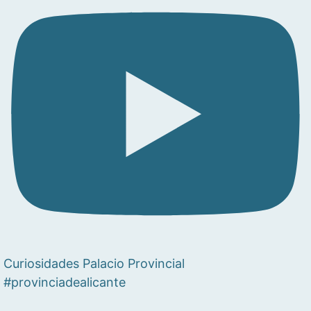
Curiosidades Palacio Provincial
#provinciadealicante