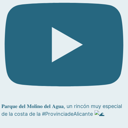
𝐏𝐚𝐫𝐪𝐮𝐞 𝐝𝐞𝐥 𝐌𝐨𝐥𝐢𝐧𝐨 𝐝𝐞𝐥 𝐀𝐠𝐮𝐚, un rincón muy especial
de la costa de la #ProvinciadeAlicante