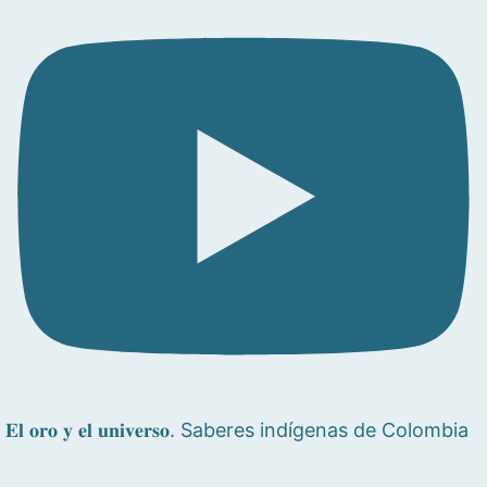
𝐄𝐥 𝐨𝐫𝐨 𝐲 𝐞𝐥 𝐮𝐧𝐢𝐯𝐞𝐫𝐬𝐨. Saberes indígenas de Colombia