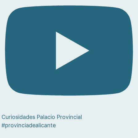
Curiosidades Palacio Provincial
#provinciadealicante