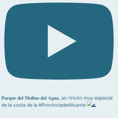
𝐏𝐚𝐫𝐪𝐮𝐞 𝐝𝐞𝐥 𝐌𝐨𝐥𝐢𝐧𝐨 𝐝𝐞𝐥 𝐀𝐠𝐮𝐚, un rincón muy especial
de la costa de la #ProvinciadeAlicante