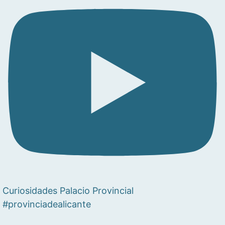
Curiosidades Palacio Provincial
#provinciadealicante