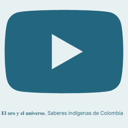
𝐄𝐥 𝐨𝐫𝐨 𝐲 𝐞𝐥 𝐮𝐧𝐢𝐯𝐞𝐫𝐬𝐨. Saberes indígenas de Colombia