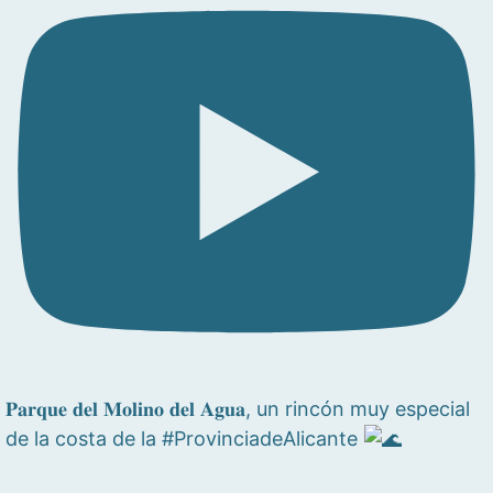
𝐏𝐚𝐫𝐪𝐮𝐞 𝐝𝐞𝐥 𝐌𝐨𝐥𝐢𝐧𝐨 𝐝𝐞𝐥 𝐀𝐠𝐮𝐚, un rincón muy especial
de la costa de la #ProvinciadeAlicante