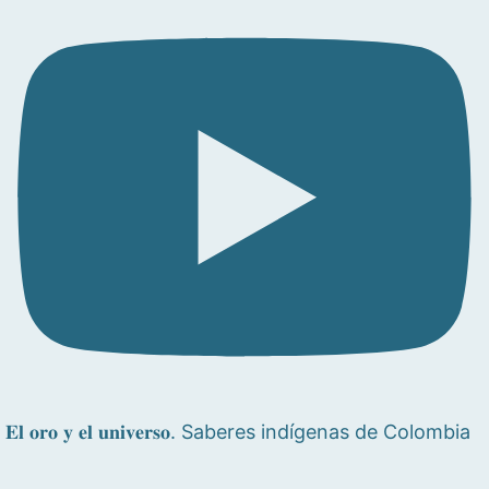
𝐄𝐥 𝐨𝐫𝐨 𝐲 𝐞𝐥 𝐮𝐧𝐢𝐯𝐞𝐫𝐬𝐨. Saberes indígenas de Colombia