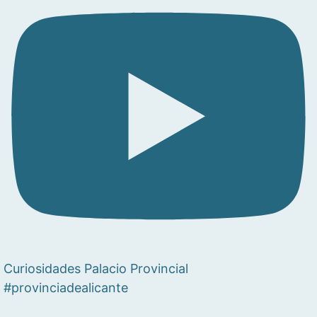
Curiosidades Palacio Provincial
#provinciadealicante