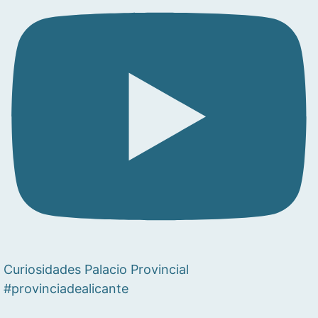
Curiosidades Palacio Provincial
#provinciadealicante