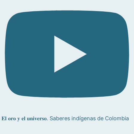
𝐄𝐥 𝐨𝐫𝐨 𝐲 𝐞𝐥 𝐮𝐧𝐢𝐯𝐞𝐫𝐬𝐨. Saberes indígenas de Colombia