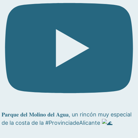
𝐏𝐚𝐫𝐪𝐮𝐞 𝐝𝐞𝐥 𝐌𝐨𝐥𝐢𝐧𝐨 𝐝𝐞𝐥 𝐀𝐠𝐮𝐚, un rincón muy especial
de la costa de la #ProvinciadeAlicante