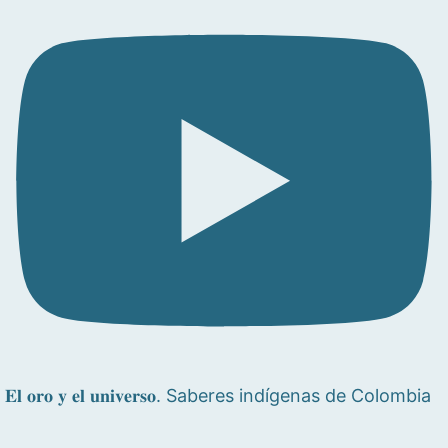
𝐄𝐥 𝐨𝐫𝐨 𝐲 𝐞𝐥 𝐮𝐧𝐢𝐯𝐞𝐫𝐬𝐨. Saberes indígenas de Colombia