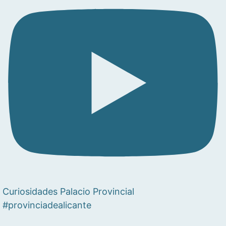
Curiosidades Palacio Provincial
#provinciadealicante