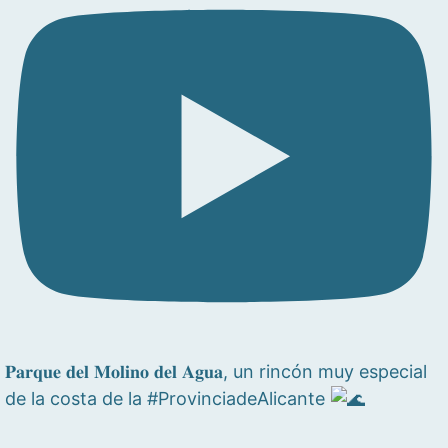
𝐏𝐚𝐫𝐪𝐮𝐞 𝐝𝐞𝐥 𝐌𝐨𝐥𝐢𝐧𝐨 𝐝𝐞𝐥 𝐀𝐠𝐮𝐚, un rincón muy especial
de la costa de la #ProvinciadeAlicante