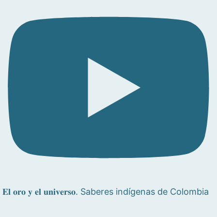
𝐄𝐥 𝐨𝐫𝐨 𝐲 𝐞𝐥 𝐮𝐧𝐢𝐯𝐞𝐫𝐬𝐨. Saberes indígenas de Colombia