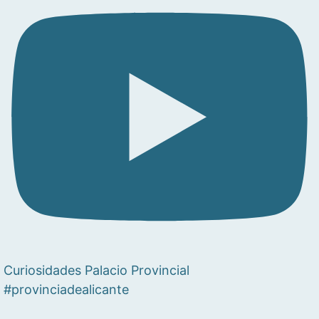
Curiosidades Palacio Provincial
#provinciadealicante