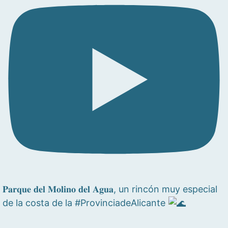
𝐏𝐚𝐫𝐪𝐮𝐞 𝐝𝐞𝐥 𝐌𝐨𝐥𝐢𝐧𝐨 𝐝𝐞𝐥 𝐀𝐠𝐮𝐚, un rincón muy especial
de la costa de la #ProvinciadeAlicante