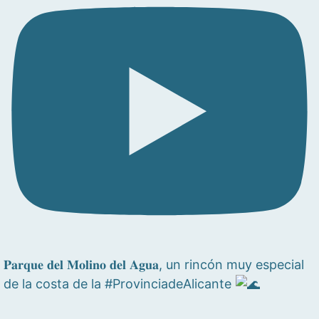
𝐏𝐚𝐫𝐪𝐮𝐞 𝐝𝐞𝐥 𝐌𝐨𝐥𝐢𝐧𝐨 𝐝𝐞𝐥 𝐀𝐠𝐮𝐚, un rincón muy especial
de la costa de la #ProvinciadeAlicante