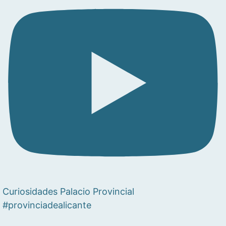
Curiosidades Palacio Provincial
#provinciadealicante