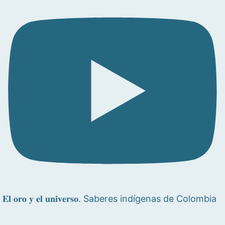
𝐄𝐥 𝐨𝐫𝐨 𝐲 𝐞𝐥 𝐮𝐧𝐢𝐯𝐞𝐫𝐬𝐨. Saberes indígenas de Colombia