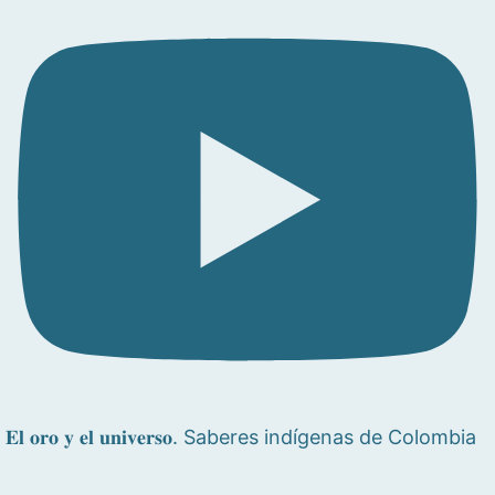
𝐄𝐥 𝐨𝐫𝐨 𝐲 𝐞𝐥 𝐮𝐧𝐢𝐯𝐞𝐫𝐬𝐨. Saberes indígenas de Colombia