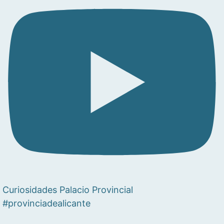
Curiosidades Palacio Provincial
#provinciadealicante