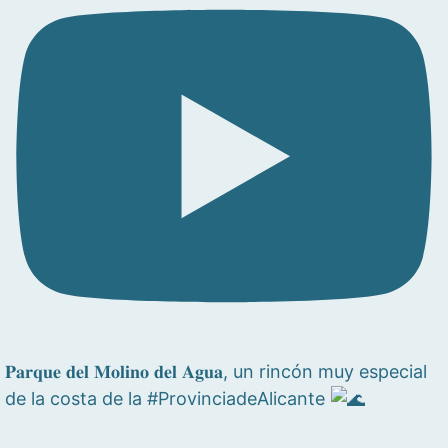
𝐏𝐚𝐫𝐪𝐮𝐞 𝐝𝐞𝐥 𝐌𝐨𝐥𝐢𝐧𝐨 𝐝𝐞𝐥 𝐀𝐠𝐮𝐚, un rincón muy especial
de la costa de la #ProvinciadeAlicante