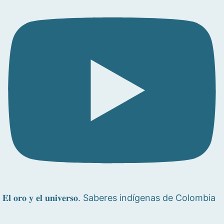
𝐄𝐥 𝐨𝐫𝐨 𝐲 𝐞𝐥 𝐮𝐧𝐢𝐯𝐞𝐫𝐬𝐨. Saberes indígenas de Colombia