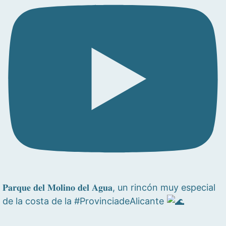
𝐏𝐚𝐫𝐪𝐮𝐞 𝐝𝐞𝐥 𝐌𝐨𝐥𝐢𝐧𝐨 𝐝𝐞𝐥 𝐀𝐠𝐮𝐚, un rincón muy especial
de la costa de la #ProvinciadeAlicante