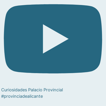
Curiosidades Palacio Provincial
#provinciadealicante