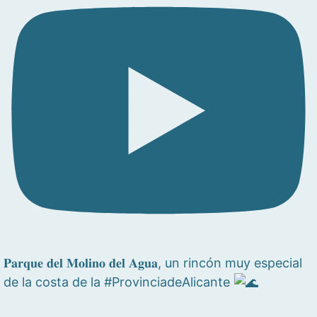
𝐏𝐚𝐫𝐪𝐮𝐞 𝐝𝐞𝐥 𝐌𝐨𝐥𝐢𝐧𝐨 𝐝𝐞𝐥 𝐀𝐠𝐮𝐚, un rincón muy especial
de la costa de la #ProvinciadeAlicante