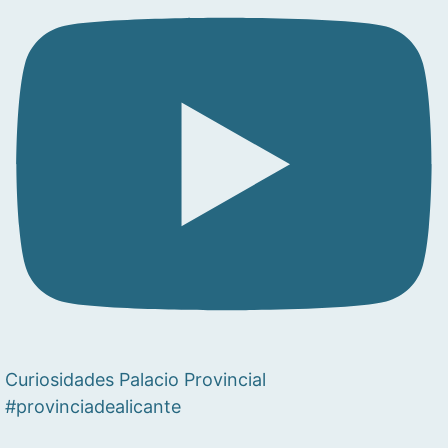
Curiosidades Palacio Provincial
#provinciadealicante