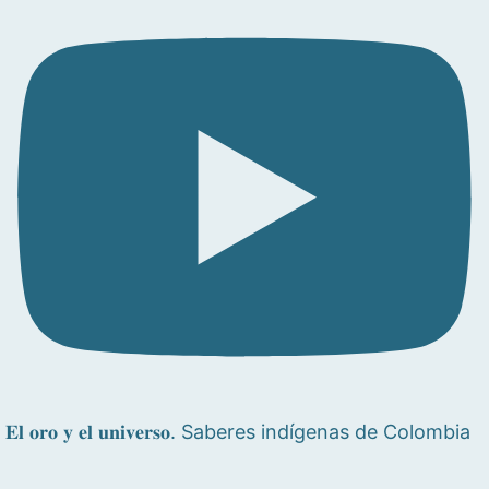
𝐄𝐥 𝐨𝐫𝐨 𝐲 𝐞𝐥 𝐮𝐧𝐢𝐯𝐞𝐫𝐬𝐨. Saberes indígenas de Colombia