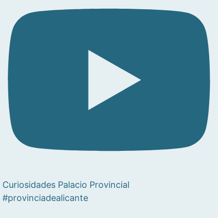
Curiosidades Palacio Provincial
#provinciadealicante