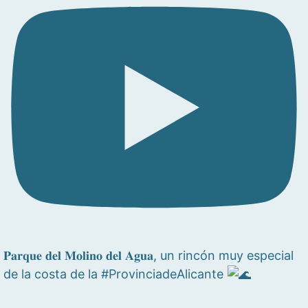
𝐏𝐚𝐫𝐪𝐮𝐞 𝐝𝐞𝐥 𝐌𝐨𝐥𝐢𝐧𝐨 𝐝𝐞𝐥 𝐀𝐠𝐮𝐚, un rincón muy especial
de la costa de la #ProvinciadeAlicante