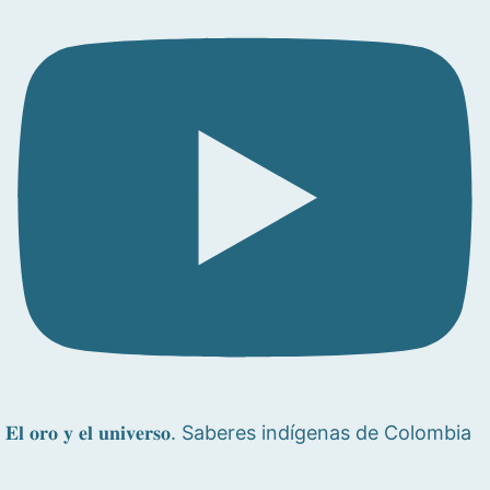
𝐄𝐥 𝐨𝐫𝐨 𝐲 𝐞𝐥 𝐮𝐧𝐢𝐯𝐞𝐫𝐬𝐨. Saberes indígenas de Colombia