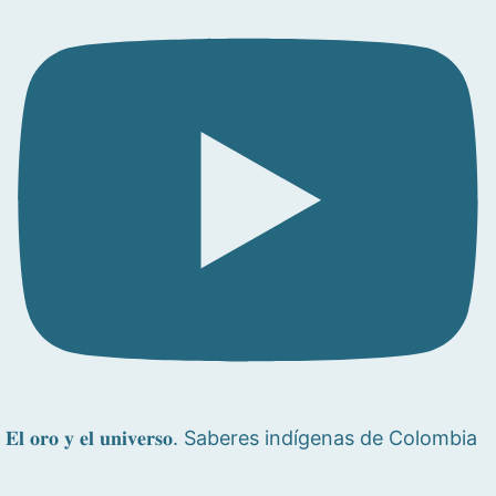
𝐄𝐥 𝐨𝐫𝐨 𝐲 𝐞𝐥 𝐮𝐧𝐢𝐯𝐞𝐫𝐬𝐨. Saberes indígenas de Colombia