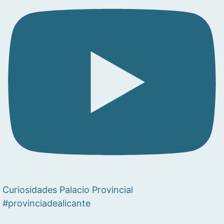
Curiosidades Palacio Provincial
#provinciadealicante