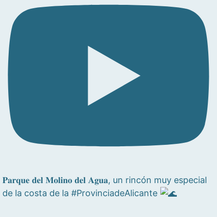
𝐏𝐚𝐫𝐪𝐮𝐞 𝐝𝐞𝐥 𝐌𝐨𝐥𝐢𝐧𝐨 𝐝𝐞𝐥 𝐀𝐠𝐮𝐚, un rincón muy especial
de la costa de la #ProvinciadeAlicante