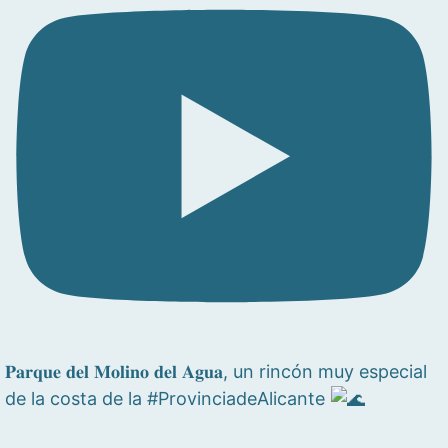
𝐏𝐚𝐫𝐪𝐮𝐞 𝐝𝐞𝐥 𝐌𝐨𝐥𝐢𝐧𝐨 𝐝𝐞𝐥 𝐀𝐠𝐮𝐚, un rincón muy especial
de la costa de la #ProvinciadeAlicante