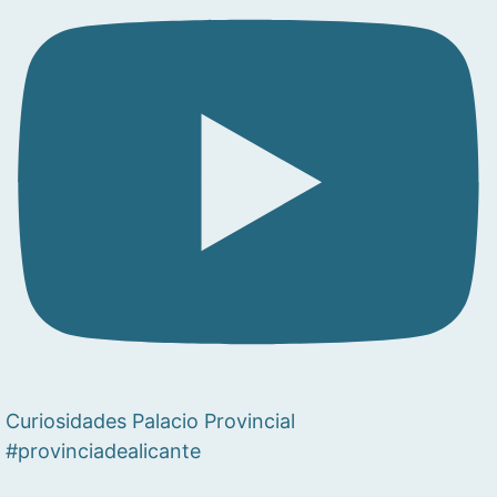
Curiosidades Palacio Provincial
#provinciadealicante