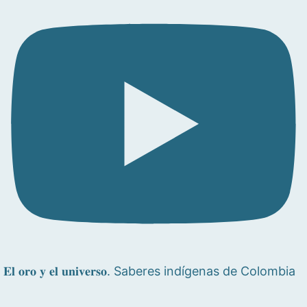
𝐄𝐥 𝐨𝐫𝐨 𝐲 𝐞𝐥 𝐮𝐧𝐢𝐯𝐞𝐫𝐬𝐨. Saberes indígenas de Colombia