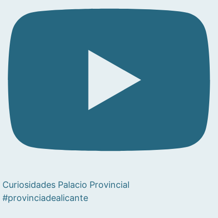
Curiosidades Palacio Provincial
#provinciadealicante