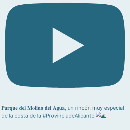
𝐏𝐚𝐫𝐪𝐮𝐞 𝐝𝐞𝐥 𝐌𝐨𝐥𝐢𝐧𝐨 𝐝𝐞𝐥 𝐀𝐠𝐮𝐚, un rincón muy especial
de la costa de la #ProvinciadeAlicante