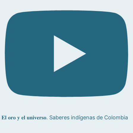
𝐄𝐥 𝐨𝐫𝐨 𝐲 𝐞𝐥 𝐮𝐧𝐢𝐯𝐞𝐫𝐬𝐨. Saberes indígenas de Colombia