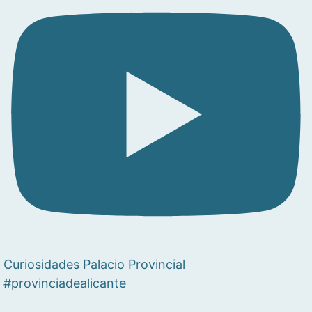
Curiosidades Palacio Provincial
#provinciadealicante