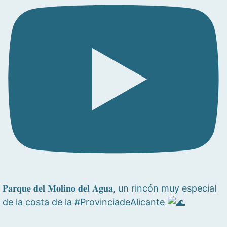
𝐏𝐚𝐫𝐪𝐮𝐞 𝐝𝐞𝐥 𝐌𝐨𝐥𝐢𝐧𝐨 𝐝𝐞𝐥 𝐀𝐠𝐮𝐚, un rincón muy especial
de la costa de la #ProvinciadeAlicante