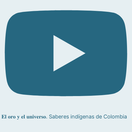
𝐄𝐥 𝐨𝐫𝐨 𝐲 𝐞𝐥 𝐮𝐧𝐢𝐯𝐞𝐫𝐬𝐨. Saberes indígenas de Colombia