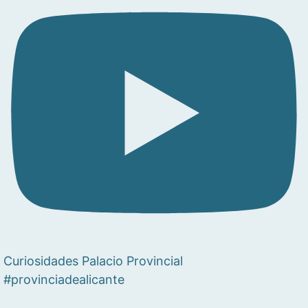
Curiosidades Palacio Provincial
#provinciadealicante