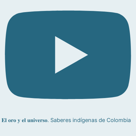
𝐄𝐥 𝐨𝐫𝐨 𝐲 𝐞𝐥 𝐮𝐧𝐢𝐯𝐞𝐫𝐬𝐨. Saberes indígenas de Colombia