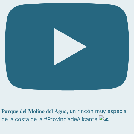
𝐏𝐚𝐫𝐪𝐮𝐞 𝐝𝐞𝐥 𝐌𝐨𝐥𝐢𝐧𝐨 𝐝𝐞𝐥 𝐀𝐠𝐮𝐚, un rincón muy especial
de la costa de la #ProvinciadeAlicante