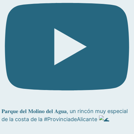
𝐏𝐚𝐫𝐪𝐮𝐞 𝐝𝐞𝐥 𝐌𝐨𝐥𝐢𝐧𝐨 𝐝𝐞𝐥 𝐀𝐠𝐮𝐚, un rincón muy especial
de la costa de la #ProvinciadeAlicante