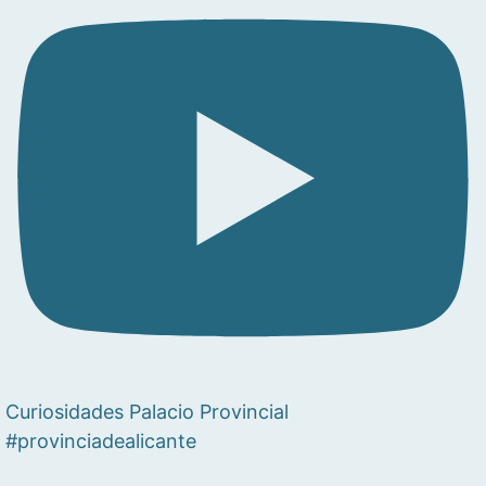
Curiosidades Palacio Provincial
#provinciadealicante