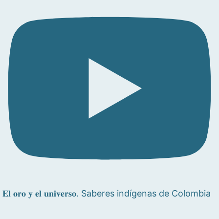
𝐄𝐥 𝐨𝐫𝐨 𝐲 𝐞𝐥 𝐮𝐧𝐢𝐯𝐞𝐫𝐬𝐨. Saberes indígenas de Colombia