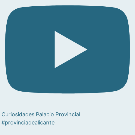
Curiosidades Palacio Provincial
#provinciadealicante