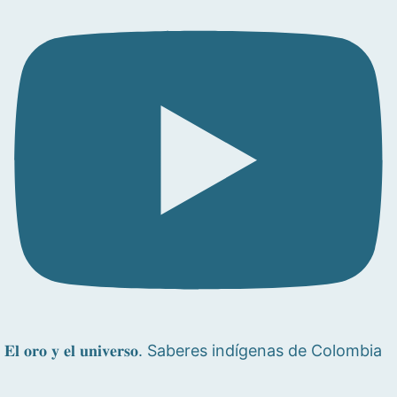
𝐄𝐥 𝐨𝐫𝐨 𝐲 𝐞𝐥 𝐮𝐧𝐢𝐯𝐞𝐫𝐬𝐨. Saberes indígenas de Colombia