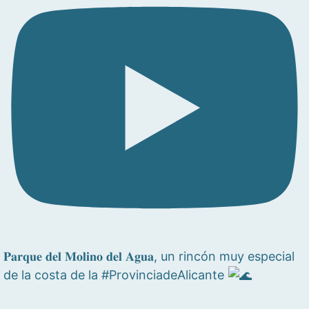
𝐏𝐚𝐫𝐪𝐮𝐞 𝐝𝐞𝐥 𝐌𝐨𝐥𝐢𝐧𝐨 𝐝𝐞𝐥 𝐀𝐠𝐮𝐚, un rincón muy especial
de la costa de la #ProvinciadeAlicante