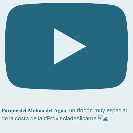
𝐏𝐚𝐫𝐪𝐮𝐞 𝐝𝐞𝐥 𝐌𝐨𝐥𝐢𝐧𝐨 𝐝𝐞𝐥 𝐀𝐠𝐮𝐚, un rincón muy especial
de la costa de la #ProvinciadeAlicante