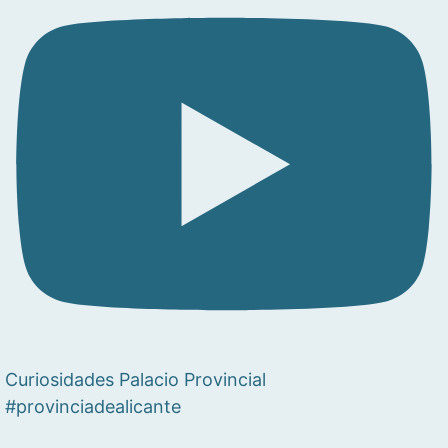
Curiosidades Palacio Provincial
#provinciadealicante