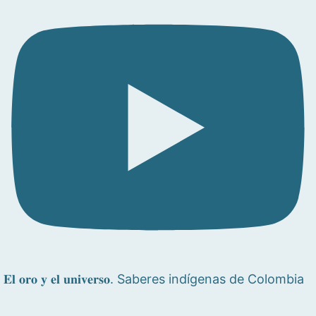
𝐄𝐥 𝐨𝐫𝐨 𝐲 𝐞𝐥 𝐮𝐧𝐢𝐯𝐞𝐫𝐬𝐨. Saberes indígenas de Colombia