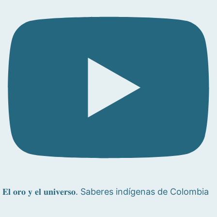
𝐄𝐥 𝐨𝐫𝐨 𝐲 𝐞𝐥 𝐮𝐧𝐢𝐯𝐞𝐫𝐬𝐨. Saberes indígenas de Colombia