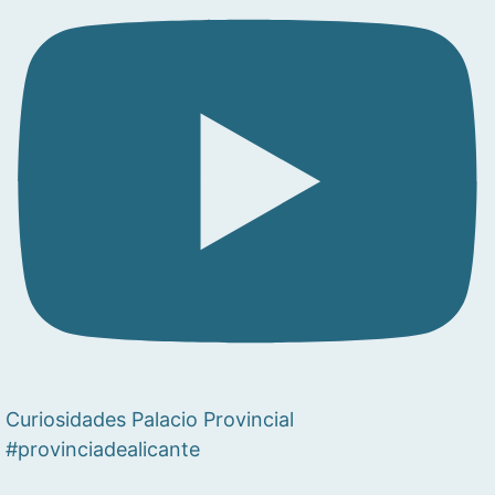
Curiosidades Palacio Provincial
#provinciadealicante