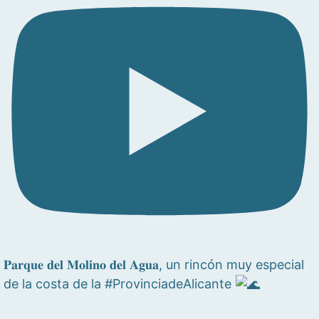
𝐏𝐚𝐫𝐪𝐮𝐞 𝐝𝐞𝐥 𝐌𝐨𝐥𝐢𝐧𝐨 𝐝𝐞𝐥 𝐀𝐠𝐮𝐚, un rincón muy especial
de la costa de la #ProvinciadeAlicante