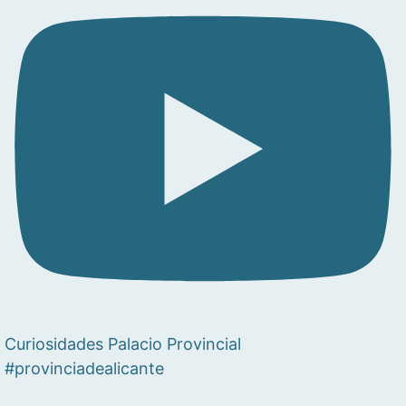
Curiosidades Palacio Provincial
#provinciadealicante