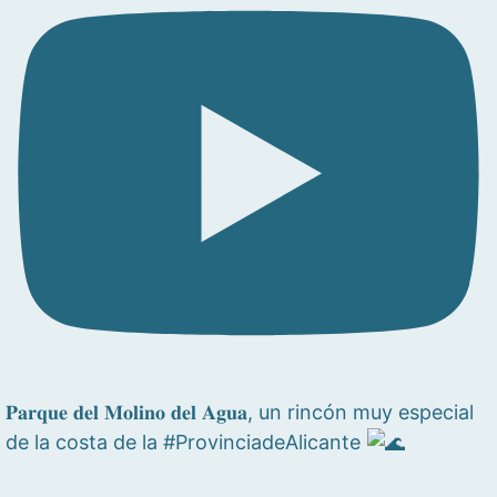
𝐏𝐚𝐫𝐪𝐮𝐞 𝐝𝐞𝐥 𝐌𝐨𝐥𝐢𝐧𝐨 𝐝𝐞𝐥 𝐀𝐠𝐮𝐚, un rincón muy especial
de la costa de la #ProvinciadeAlicante