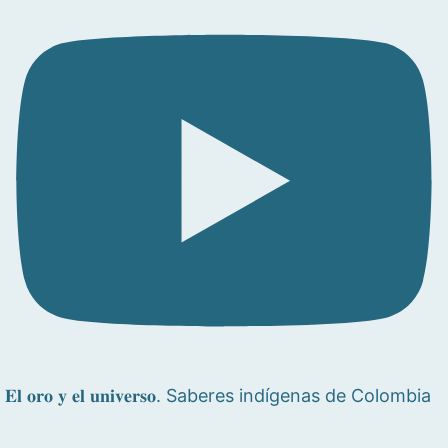
𝐄𝐥 𝐨𝐫𝐨 𝐲 𝐞𝐥 𝐮𝐧𝐢𝐯𝐞𝐫𝐬𝐨. Saberes indígenas de Colombia