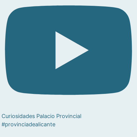
Curiosidades Palacio Provincial
#provinciadealicante