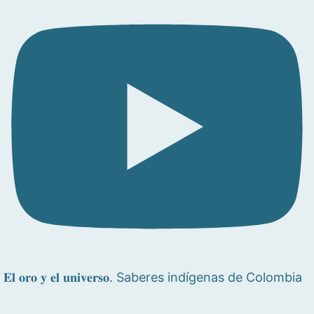
𝐄𝐥 𝐨𝐫𝐨 𝐲 𝐞𝐥 𝐮𝐧𝐢𝐯𝐞𝐫𝐬𝐨. Saberes indígenas de Colombia