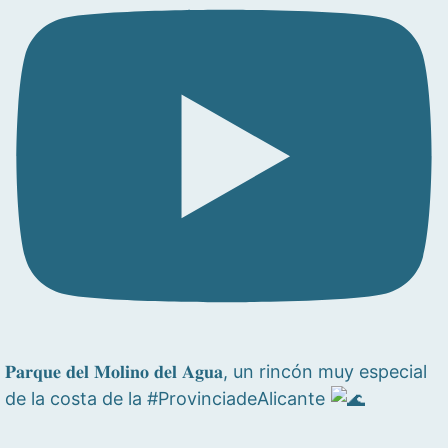
𝐏𝐚𝐫𝐪𝐮𝐞 𝐝𝐞𝐥 𝐌𝐨𝐥𝐢𝐧𝐨 𝐝𝐞𝐥 𝐀𝐠𝐮𝐚, un rincón muy especial
de la costa de la #ProvinciadeAlicante