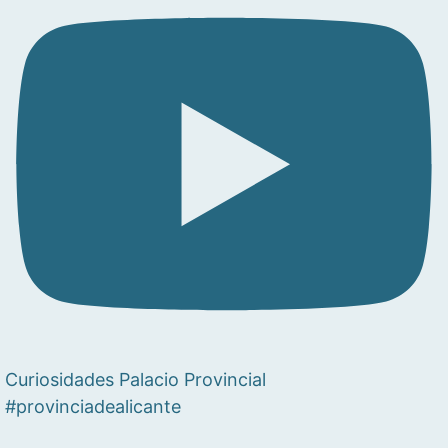
Curiosidades Palacio Provincial
#provinciadealicante