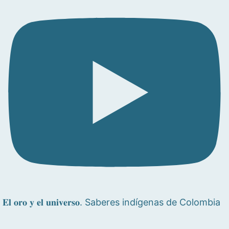
𝐄𝐥 𝐨𝐫𝐨 𝐲 𝐞𝐥 𝐮𝐧𝐢𝐯𝐞𝐫𝐬𝐨. Saberes indígenas de Colombia