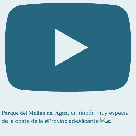
𝐏𝐚𝐫𝐪𝐮𝐞 𝐝𝐞𝐥 𝐌𝐨𝐥𝐢𝐧𝐨 𝐝𝐞𝐥 𝐀𝐠𝐮𝐚, un rincón muy especial
de la costa de la #ProvinciadeAlicante