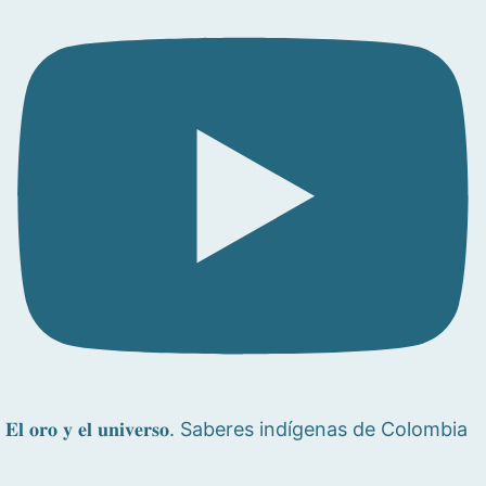
𝐄𝐥 𝐨𝐫𝐨 𝐲 𝐞𝐥 𝐮𝐧𝐢𝐯𝐞𝐫𝐬𝐨. Saberes indígenas de Colombia