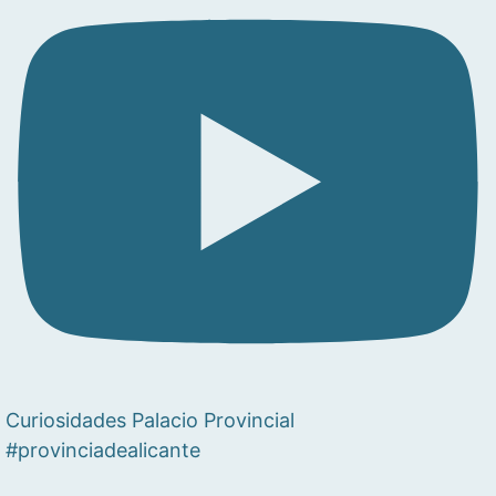
Curiosidades Palacio Provincial
#provinciadealicante