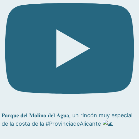
𝐏𝐚𝐫𝐪𝐮𝐞 𝐝𝐞𝐥 𝐌𝐨𝐥𝐢𝐧𝐨 𝐝𝐞𝐥 𝐀𝐠𝐮𝐚, un rincón muy especial
de la costa de la #ProvinciadeAlicante