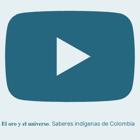
𝐄𝐥 𝐨𝐫𝐨 𝐲 𝐞𝐥 𝐮𝐧𝐢𝐯𝐞𝐫𝐬𝐨. Saberes indígenas de Colombia