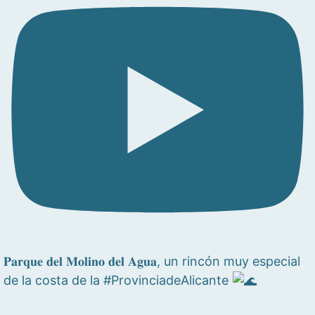
𝐏𝐚𝐫𝐪𝐮𝐞 𝐝𝐞𝐥 𝐌𝐨𝐥𝐢𝐧𝐨 𝐝𝐞𝐥 𝐀𝐠𝐮𝐚, un rincón muy especial
de la costa de la #ProvinciadeAlicante