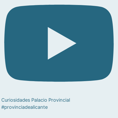
Curiosidades Palacio Provincial
#provinciadealicante