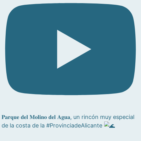
𝐏𝐚𝐫𝐪𝐮𝐞 𝐝𝐞𝐥 𝐌𝐨𝐥𝐢𝐧𝐨 𝐝𝐞𝐥 𝐀𝐠𝐮𝐚, un rincón muy especial
de la costa de la #ProvinciadeAlicante