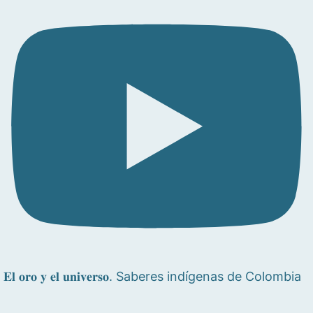
𝐄𝐥 𝐨𝐫𝐨 𝐲 𝐞𝐥 𝐮𝐧𝐢𝐯𝐞𝐫𝐬𝐨. Saberes indígenas de Colombia