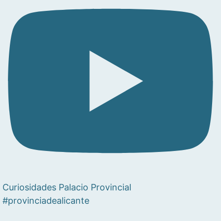
Curiosidades Palacio Provincial
#provinciadealicante