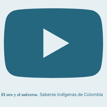
𝐄𝐥 𝐨𝐫𝐨 𝐲 𝐞𝐥 𝐮𝐧𝐢𝐯𝐞𝐫𝐬𝐨. Saberes indígenas de Colombia