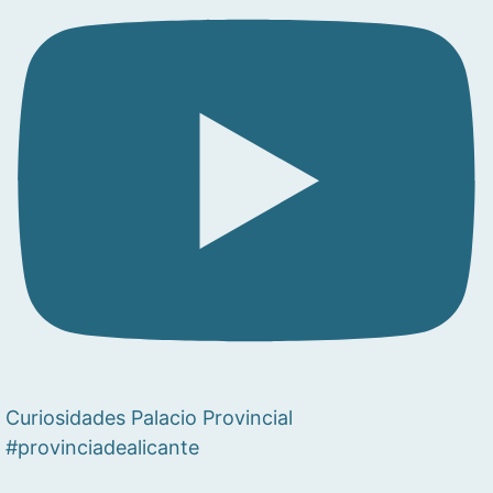
Curiosidades Palacio Provincial
#provinciadealicante