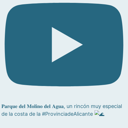
𝐏𝐚𝐫𝐪𝐮𝐞 𝐝𝐞𝐥 𝐌𝐨𝐥𝐢𝐧𝐨 𝐝𝐞𝐥 𝐀𝐠𝐮𝐚, un rincón muy especial
de la costa de la #ProvinciadeAlicante