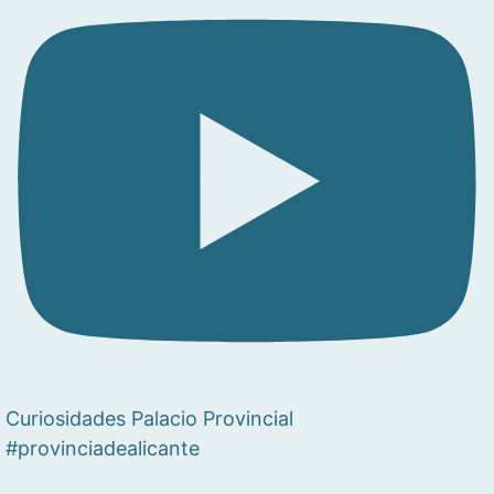
Curiosidades Palacio Provincial
#provinciadealicante