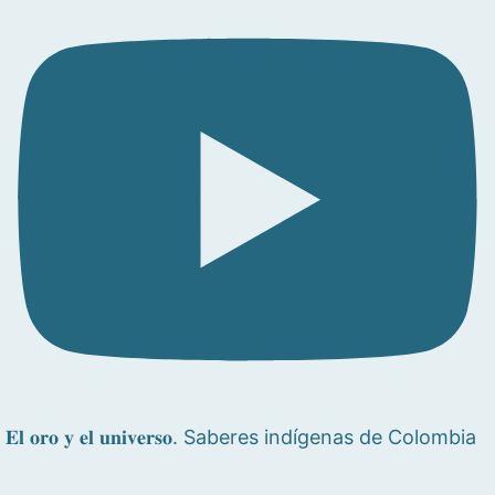
𝐄𝐥 𝐨𝐫𝐨 𝐲 𝐞𝐥 𝐮𝐧𝐢𝐯𝐞𝐫𝐬𝐨. Saberes indígenas de Colombia