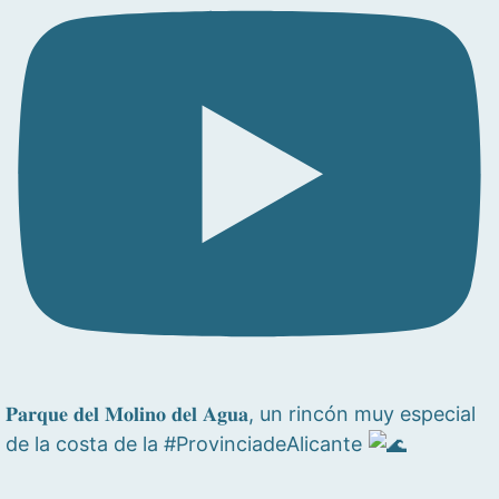
𝐏𝐚𝐫𝐪𝐮𝐞 𝐝𝐞𝐥 𝐌𝐨𝐥𝐢𝐧𝐨 𝐝𝐞𝐥 𝐀𝐠𝐮𝐚, un rincón muy especial
de la costa de la #ProvinciadeAlicante