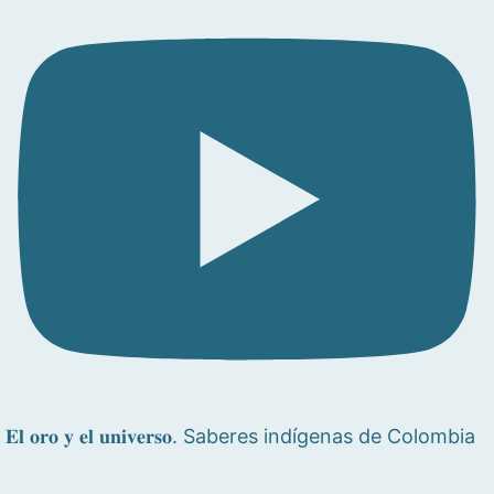
𝐄𝐥 𝐨𝐫𝐨 𝐲 𝐞𝐥 𝐮𝐧𝐢𝐯𝐞𝐫𝐬𝐨. Saberes indígenas de Colombia