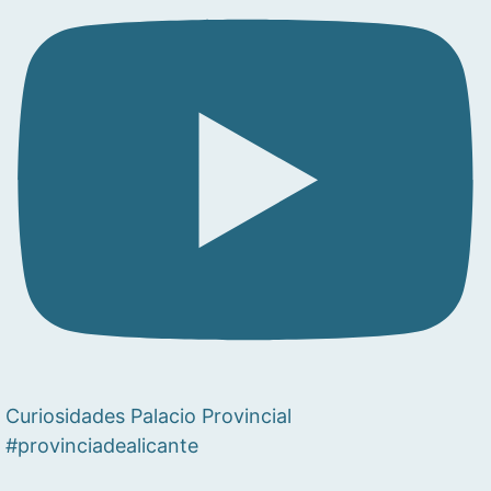
Curiosidades Palacio Provincial
#provinciadealicante