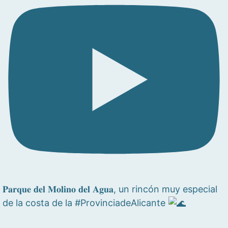
𝐏𝐚𝐫𝐪𝐮𝐞 𝐝𝐞𝐥 𝐌𝐨𝐥𝐢𝐧𝐨 𝐝𝐞𝐥 𝐀𝐠𝐮𝐚, un rincón muy especial
de la costa de la #ProvinciadeAlicante