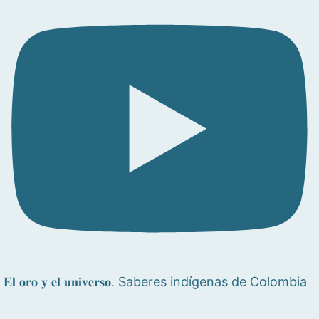
𝐄𝐥 𝐨𝐫𝐨 𝐲 𝐞𝐥 𝐮𝐧𝐢𝐯𝐞𝐫𝐬𝐨. Saberes indígenas de Colombia