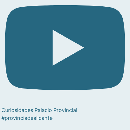
Curiosidades Palacio Provincial
#provinciadealicante