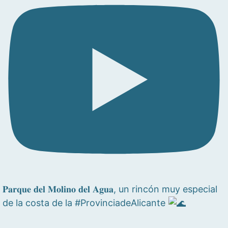
𝐏𝐚𝐫𝐪𝐮𝐞 𝐝𝐞𝐥 𝐌𝐨𝐥𝐢𝐧𝐨 𝐝𝐞𝐥 𝐀𝐠𝐮𝐚, un rincón muy especial
de la costa de la #ProvinciadeAlicante