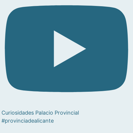
Curiosidades Palacio Provincial
#provinciadealicante