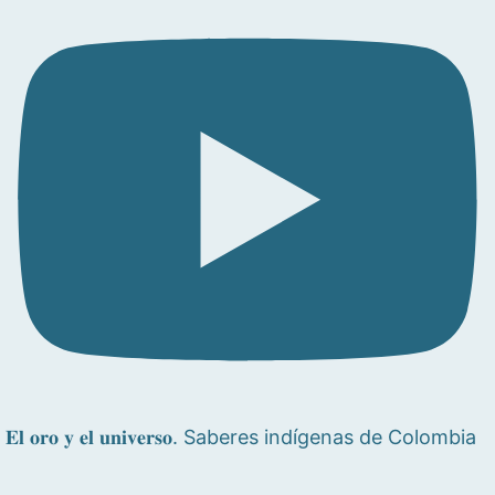
𝐄𝐥 𝐨𝐫𝐨 𝐲 𝐞𝐥 𝐮𝐧𝐢𝐯𝐞𝐫𝐬𝐨. Saberes indígenas de Colombia