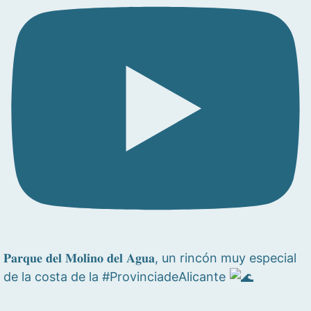
𝐏𝐚𝐫𝐪𝐮𝐞 𝐝𝐞𝐥 𝐌𝐨𝐥𝐢𝐧𝐨 𝐝𝐞𝐥 𝐀𝐠𝐮𝐚, un rincón muy especial
de la costa de la #ProvinciadeAlicante