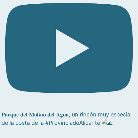
𝐏𝐚𝐫𝐪𝐮𝐞 𝐝𝐞𝐥 𝐌𝐨𝐥𝐢𝐧𝐨 𝐝𝐞𝐥 𝐀𝐠𝐮𝐚, un rincón muy especial
de la costa de la #ProvinciadeAlicante