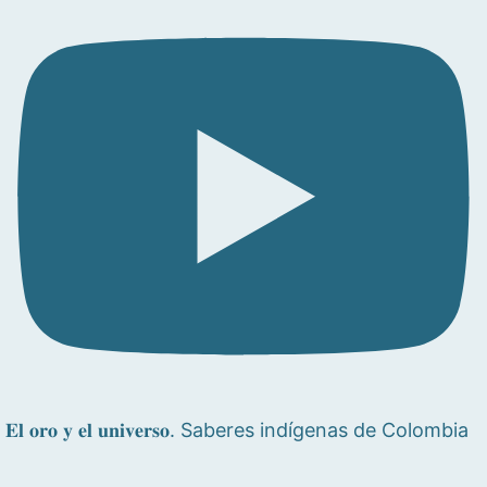
𝐄𝐥 𝐨𝐫𝐨 𝐲 𝐞𝐥 𝐮𝐧𝐢𝐯𝐞𝐫𝐬𝐨. Saberes indígenas de Colombia