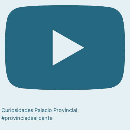
Curiosidades Palacio Provincial
#provinciadealicante